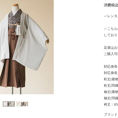
消費税
✓レンタ
✓こちら
しており
足袋はお
ご購入可
対応身長（
対応身長（
裄丈(着物)
裄丈(羽織
袖丈(着物
袖丈(羽織
袴丈：65
ブランド