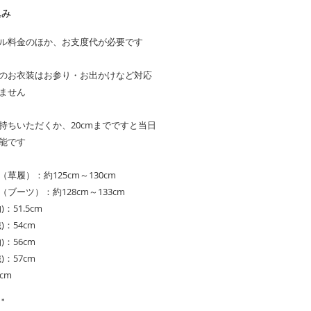
格
込み
ル料金のほか、お支度代が必要です
のお衣装はお参り・お出かけなど対応
ません
持ちいただくか、20cmまでですと当日
能です
草履）：約125cm～130cm
ブーツ）：約128cm～133cm
：51.5cm
)：54cm
)：56cm
)：57cm
cm
*