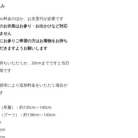
格
込み
ル料金のほか、お支度代が必要です
のお衣装はお参り・お出かけなど対応
ません
にお参りご希望の方はお着物をお持ち
だきますようお願いします
持ちいただくか、20cmまでですと当日
能です
損等により追加料金をいただく場合が
す
草履）：約135cm～140cm
ブーツ）：約138cm～143cm
m
cm
cm