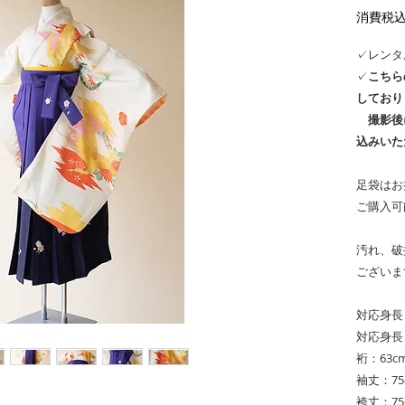
消費税
✓レンタ
✓
こちら
しており
撮影後
込みいた
足袋はお
ご購入可
汚れ、破
ございま
対応身長（
対応身長（
裄：63c
袖丈：75
袴丈：75