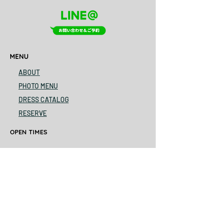
MENU
ABOUT
PHOTO MENU
DRESS CATALOG
RESERVE
OPEN TIMES
0773-60-2093
am9-pm6
close every Monday
ADDRESS