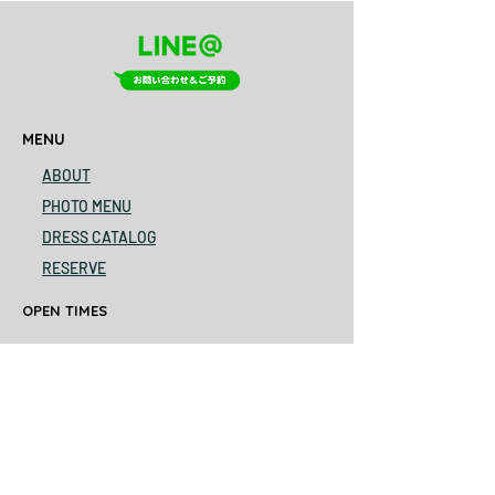
MENU
ABOUT
PHOTO MENU
DRESS CATALOG
RESERVE
OPEN TIMES
0773-60-2093
am9-pm6
close every Monday