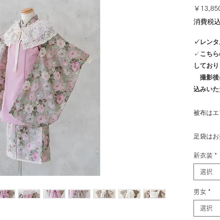
￥13,85
消費税
✓レンタ
✓
こちら
しており
撮影後
込みいた
被布はエ
足袋はお
新衣装
*
選択
男女
*
選択