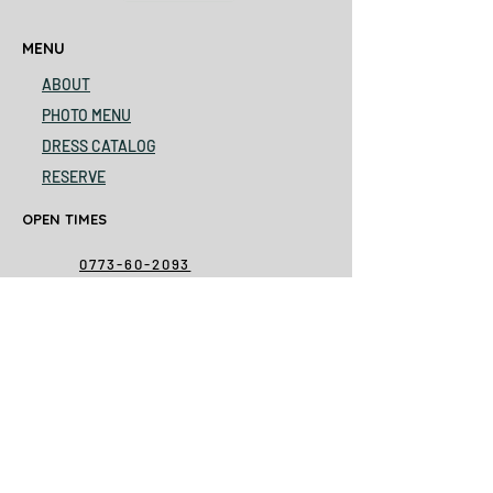
MENU
ABOUT
PHOTO MENU
DRESS CATALOG
RESERVE
OPEN TIMES
0773-60-2093
am9-pm6
close every Monday
ADDRESS
SOLACAMERA ソラカメラ
〒624-0854 京都府舞鶴市円満寺72-1
>>
googlemap
<<​