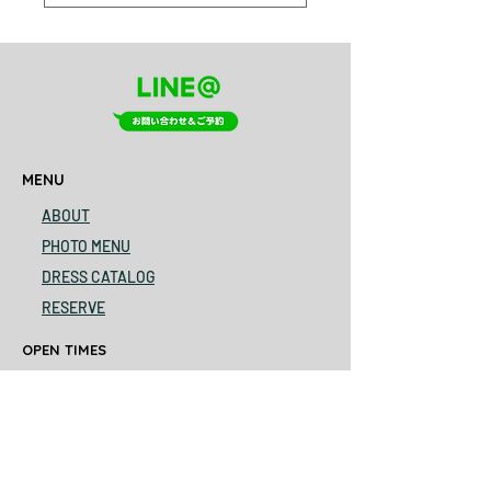
MENU
ABOUT
PHOTO MENU
DRESS CATALOG
RESERVE
OPEN TIMES
0773-60-2093
am9-pm6
close every Monday