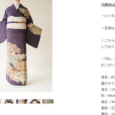
消費税
✓レンタ
✓足袋は
✓こちら
しており
✓汚れ、
がござい
身長：約1
服のサイ
身丈：15
裄：69c
袖丈：56
素材：正
季節：1