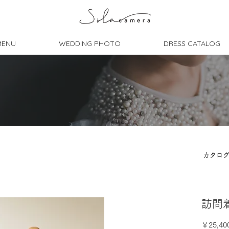
MENU
WEDDING PHOTO
DRESS CATALOG
カタロ
訪問着-
￥25,40