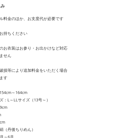
格
込み
ル料金のほか、お支度代が必要です
お持ちください
のお衣装はお参り・お出かけなど対応
ません
破損等により追加料金をいただく場合
ます
54cm～164cm
ズ：L～LLサイズ（13号～）
9cm
m
cm
絹（丹後ちりめん）
0月～6月