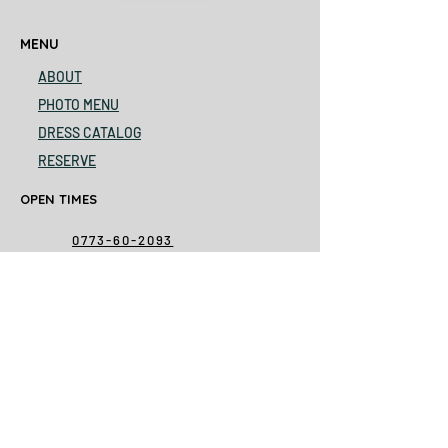
MENU
ABOUT
PHOTO MENU
DRESS CATALOG
RESERVE
OPEN TIMES
0773-60-2093
am9-pm6
close every Monday
ADDRESS
SOLACAMERA ソラカメラ
〒624-0854 京都府舞鶴市円満寺72-1
>>
googlemap
<<​