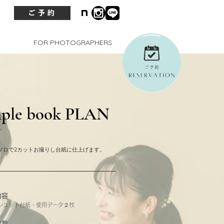
ご予約
FOR PHOTOGRAPHERS
ple book PLAN
ン
ソロで2カットお撮りし台紙に仕上げます。
内容
シュット台紙・使用データ２枚
枚数