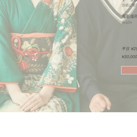
台紙に使
撮影場
moln
平日 ¥25
¥30,000